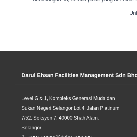
Unt
Darul Ehsan Facilities Management Sdn Bh
Level G & 1, Kompleks Generasi Muda dan
Sukan Negeri Selangor Lot 4, Jalan Platinum
7/52, Seksyen 7, 40000 Shah Alam,
Selangor
corp_comm@defm.com.my