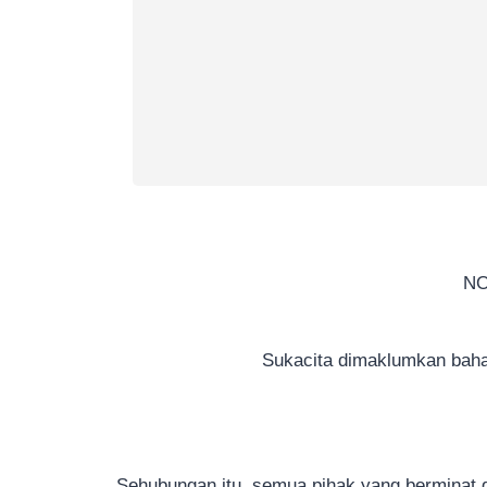
NO
Sukacita dimaklumkan bahawa
Sehubungan itu, semua pihak yang berminat 