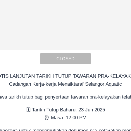
CLOSED
TIS LANJUTAN TARIKH TUTUP TAWARAN PRA-KELAYA
Cadangan Kerja-kerja Menaiktaraf Selangor Aquatic
 tarikh tutup bagi penyertaan tawaran pra-kelayakan telah 
🗓️ Tarikh Tutup Baharu: 23 Jun 2025
⏰ Masa: 12.00 PM
dipelawa untuk mengemukakan dokumen pra-kelayakan mengi