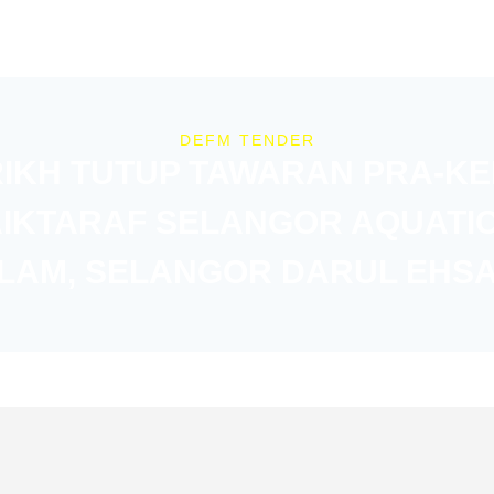
DEFM TENDER
RIKH TUTUP TAWARAN PRA-
IKTARAF SELANGOR AQUATIC,
LAM, SELANGOR DARUL EHS