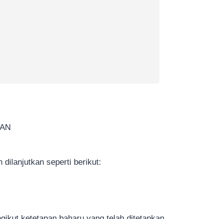
KAN
dilanjutkan seperti berikut:
kut ketetapan baharu yang telah ditetapkan.