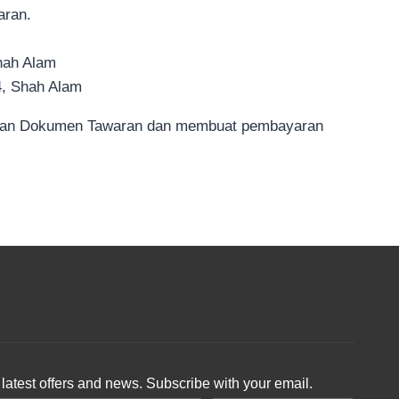
aran.
hah Alam
4, Shah Alam
elian Dokumen Tawaran dan membuat pembayaran
latest offers and news. Subscribe with your email.