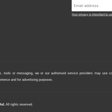
Your privacy is important to us
ons, tools or messaging, we or our authorised service providers may use c
perience and for advertising purposes.
Bhd.
All rights reserved.