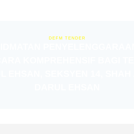
DEFM TENDER
IDMATAN PENYELENGGARAAN 
CARA KOMPREHENSIF BAGI TE
 EHSAN, SEKSYEN 14, SHAH
DARUL EHSAN