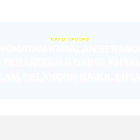
DEFM TENDER
IDMATAN KAWALAN SERANG
N DI BANGUNAN DARUL EHSAN
LAM, SELANGOR DARUL EHS