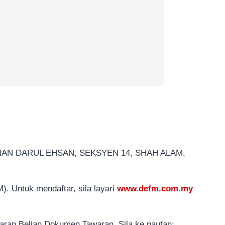
N DARUL EHSAN, SEKSYEN 14, SHAH ALAM,
. Untuk mendaftar, sila layari
www.defm.com.my
aran Belian Dokumen Tawaran. Sila ke pautan: