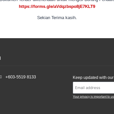
https://forms.gle/aVdqzbspo8jE7KLT9
Sekian Terima kasih.
d
+603-5519 8133
Keep updated with our 
Your privacy is important to us