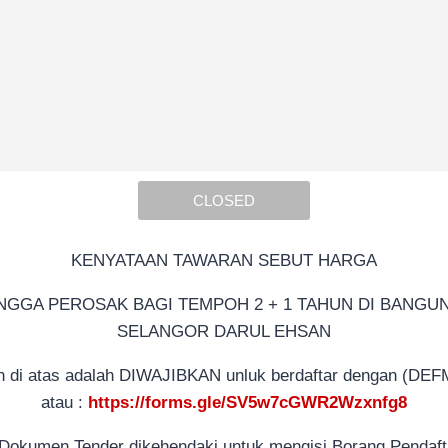
CLOSED
KENYATAAN TAWARAN SEBUT HARGA
GA PEROSAK BAGI TEMPOH 2 + 1 TAHUN DI BANGUNA
SELANGOR DARUL EHSAN
n di atas adalah DIWAJIBKAN unluk berdaftar dengan (DEFM)
atau :
https://forms.gle/SV5w7cGWR2Wzxnfg8
Dokumen Tender dikehendaki untuk mengisi Borang Pendaft