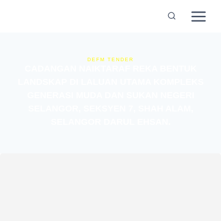
DEFM TENDER
CADANGAN NAIKTARAF REKA BENTUK
LANDSKAP DI LALUAN UTAMA KOMPLEKS
GENERASI MUDA DAN SUKAN NEGERI
SELANGOR, SEKSYEN 7, SHAH ALAM,
SELANGOR DARUL EHSAN.